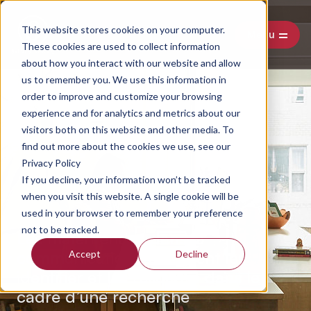
This website stores cookies on your computer.
Menu
These cookies are used to collect information
about how you interact with our website and allow
us to remember you. We use this information in
order to improve and customize your browsing
experience and for analytics and metrics about our
visitors both on this website and other media. To
find out more about the cookies we use, see our
Privacy Policy
If you decline, your information won’t be tracked
when you visit this website. A single cookie will be
used in your browser to remember your preference
not to be tracked.
Les malentendus dans la
communication : comment les
Accept
Decline
identifier et les résoudre dans le
cadre d’une recherche